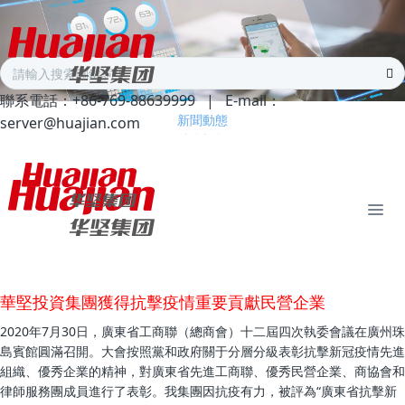
聯系電話：+86-769-88639999
|
E-mail：
新聞動態
server@huajian.com
精彩視頻
領導關懷
華堅投資集團獲得抗擊疫情重要貢獻民營企業
2020年7月30日，廣東省工商聯（總商會）十二屆四次執委會議在廣州珠
島賓館圓滿召開。大會按照黨和政府關于分層分級表彰抗擊新冠疫情先進
組織、優秀企業的精神，對廣東省先進工商聯、優秀民營企業、商協會和
律師服務團成員進行了表彰。我集團因抗疫有力，被評為“廣東省抗擊新