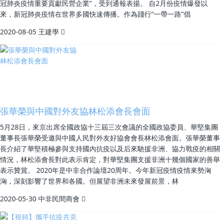
冠肺炎疫情重要貢獻民營企業”，受到通報表揚。 自2月份疫情爆發以
來，新冠肺炎疫情在世界多國快速傳播。作為踐行“一帶一路”倡
2020-08-05
王建學
張華榮與中國對外友協林松添會長會面
5月28日，來京出席全國政協十三屆三次會議的全國政協委員、華堅集團
董事長張華榮受邀與中國人民對外友好協會會長林松添會面。張華榮董事
長介紹了華堅積極參與支持國內抗疫以及后來馳援非洲、協力戰疫的相關
情況，林松添會長對此表示肯定，對華堅集團支援非洲十幾個國家的善舉
表示贊賞。 2020年是中非合作論壇20周年。今年新冠疫情疫情來勢洶
洶，深刻影響了世界和各國。但展望非洲未來發展前景，林
2020-05-30
中非民間商會