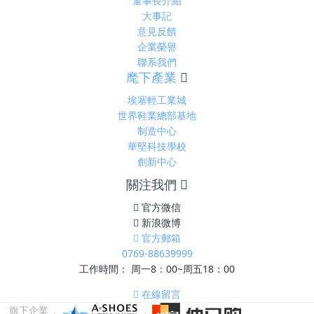
董事長介紹
大事記
意見反饋
企業榮譽
聯系我們
麾下產業
埃塞輕工業城
世界鞋業總部基地
制造中心
華堅科技學校
創新中心
關注我們
官方微信
新浪微博
官方郵箱
0769-88639999
工作時間： 周一8：00~周五18：00
在線留言
旗下企業