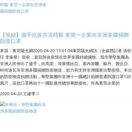
【視頻】攜手抗疫共克時艱 東莞一企業向非洲多國捐贈
防疫口罩
來源：東莞陽光網2020-04-20 15:01:04東莞陽光網訊（全媒體記者 張忻
玨 李振華）當前，新冠肺炎疫情在世界多國持續擴散。我市華堅集團為
非洲人民伸出了援手，向馬里、埃塞俄比亞、塞內加爾、蘇丹、贊比亞、
科特迪瓦等非洲多國捐贈防疫物資，助力和支持非洲國家抗擊疫情。本次
的防疫物資捐贈活動，華堅集團向非洲十一國總計捐贈普通防護口罩120
萬只，這批口罩將由十一國駐廣州總領事館接收。作為東莞企業的
2020-04-20
王建學