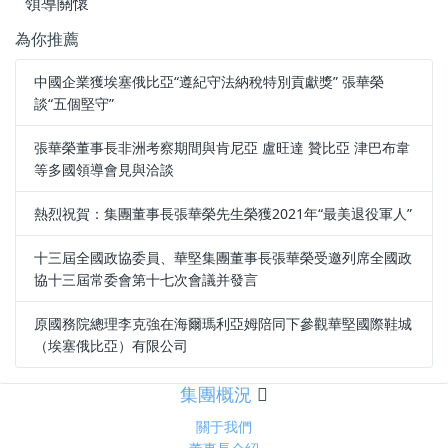
領導關懷
為你推薦
中國企業獲埃塞俄比亞“遵紀守法納稅特別貢獻獎” 張華榮
談“五個堅守”
張華榮董事長非洲考察期間與肯尼亞 盧旺達 贊比亞 津巴布韋
等多國領導會見與洽談
熱烈祝賀：集團董事長張華榮先生榮獲2021年“最美退役軍人”
十三屆全國政協委員、華堅集團董事長張華榮受邀列席全國政
協十三屆常委會第十七次會議并發言
原國務院總理李克強在海爾瑪利亞姆陪同下參觀華堅國際鞋城
（埃塞俄比亞）有限公司
集團概況
關于我們