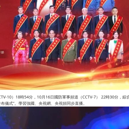
-10）18時54分，10月16日國防軍事頻道（CCTV-7） 22時30分，綜
軍人發布儀式”。學習強國、央視網、央視頻同步直播。