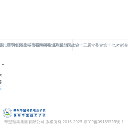
 贊比亞 津巴布韋等多國領導會見與洽談
委員、華堅集團董事長張華榮受邀列席全國政協十三屆常委會第十七次會議
信
博
箱
華堅鞋業集團有限公司 版權所有 2018-2025
粵ICP備09183555號-1