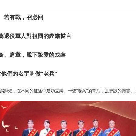
若有戰，召必回
萬退役軍人對祖國的鏗鏘誓言
銜、肩章，脫下摯愛的戎裝
此他們的名字叫做“老兵”
輝煌，在不同的征途中建功立業。一聲“老兵”的背后，是忠誠的諾言、