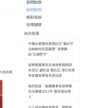
新聞動態
新聞動態
精彩視頻
領導關懷
為你推薦
中國企業獲埃塞俄比亞“遵紀守
法納稅特別貢獻獎” 張華榮
談“五個堅守”
張華榮董事長非洲考察期間與
肯尼亞 盧旺達 贊比亞 津巴布韋
入骨的軍
等多國領導會見與洽談
熱烈祝賀：集團董事長張華榮
先生榮獲2021年“最美退役軍
人”
十三屆全國政協委員、華堅集