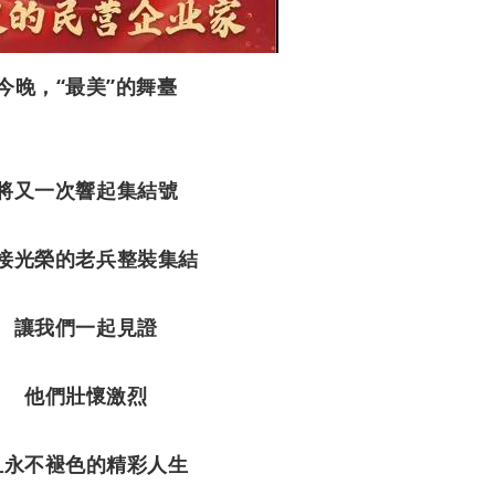
今晚，“最美”的舞臺
將又一次響起集結號
接光榮的老兵整裝集結
讓我們一起見證
他們壯懷激烈
且永不褪色的精彩人生