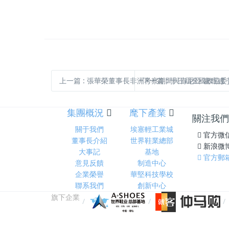
上一篇
: 張華榮董事長非洲考察期間與肯尼亞 盧旺達
下一篇
: 十三屆全國政協
集團概況
麾下產業
關注我們
關于我們
埃塞輕工業城
官方微
董事長介紹
世界鞋業總部
新浪微
大事記
基地
官方郵
意見反饋
制造中心
企業榮譽
華堅科技學校
聯系我們
創新中心
旗下企業