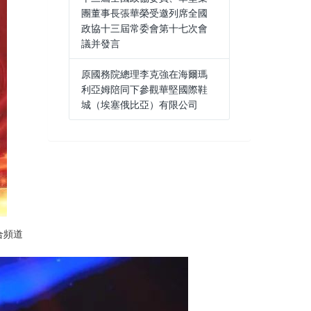
團董事長張華榮受邀列席全國
政協十三屆常委會第十七次會
議并發言
原國務院總理李克強在海爾瑪
利亞姆陪同下參觀華堅國際鞋
城（埃塞俄比亞）有限公司
合頻道