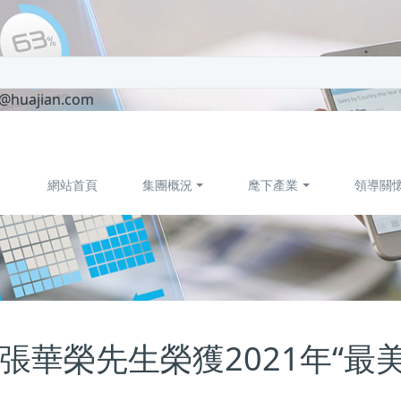
r@huajian.com
網站首頁
集團概況
麾下產業
領導關
華榮先生榮獲2021年“最